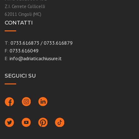
Z.I. Cerrete Collicelli
62011 Cingoli (MC)
CONTATTI
T
:
0733.616873
/
0733.616879
F
:
0733.616049
E
:
info@adriaticachiusure.it
SEGUICI SU