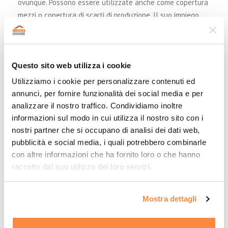
ovunque. Possono essere utilizzate anche come copertura
mezzi o copertura di scarti di produzione. Il suo impiego
sicuramente incide sulla decisione di dove posizionare la
tettoia
. Altro elemento non trascurabile è la semplicità
delle autorizzazioni.
La
copertura a sbalzo
oltre ad
Questo sito web utilizza i cookie
essere un vantaggio burocratico è anche un’ottima
soluzione per chi necessita di coprire aree troppo vicine al
Utilizziamo i cookie per personalizzare contenuti ed
tettoia a sbalzo
proprio o altrui confine.
La
è una delle
annunci, per fornire funzionalità dei social media e per
tante soluzioni che proponiamo. Una
tettoia
seppur
analizzare il nostro traffico. Condividiamo inoltre
semplice infatti presenta diversi modelli, che trovate sul
informazioni sul modo in cui utilizza il nostro sito con i
sito. Come ad esempio una in
ferro
.
nostri partner che si occupano di analisi dei dati web,
Scopri gli altri modelli di
tettoie industriali
che
pubblicità e social media, i quali potrebbero combinarle
con altre informazioni che ha fornito loro o che hanno
realizziamo.
raccolto dal suo utilizzo dei loro servizi.
Mostra dettagli