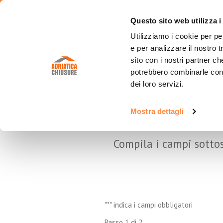
Questo sito web utilizza i
Utilizziamo i cookie per pe
e per analizzare il nostro t
sito con i nostri partner ch
AZIENDA
CAPANNONI
TUNNEL
potrebbero combinarle con a
dei loro servizi.
Servizi
Capannoni Industriali Fissi
Adriabox
Tetto
Mostra dettagli
Perché scegliere Adriatica
Capannoni Mobili
Coperture Mobili
Tetto
CON
Chiusure
Capannoni retrattili
Tunnel Mobili Indipen
Tetto
Compila i campi sottos
Risorse video
Strutture Speciali
Tunnel Mobili Frontali
Catalogo e schede
tecniche
Capannone con tetto
Tunnel di Collegame
fotovoltaico
Tunnel Mobili Laterali
Strutture zootecniche
"
*
" indica i campi obbligatori
Tunnel Smart
Capannoni agricoli
Passo
1
di
2