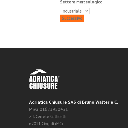
Settore merceologico
Adriatica Chiusure SAS di Bruno Walter e C.
P.iva
01623950431
Z.I. Cerrete Collicelli
62011 Cingoli (MC)