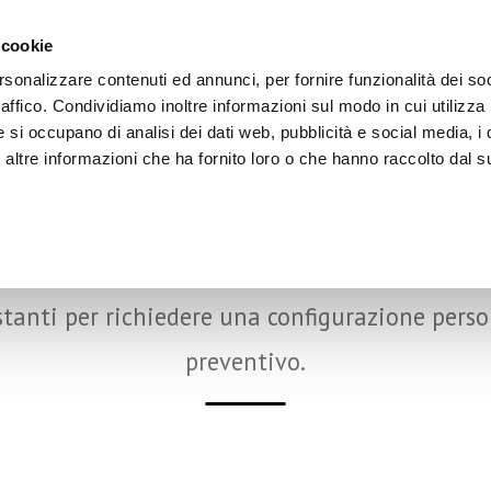
Dove Lavoriamo
Contattaci
 cookie
Scriv
Tutta Italia
0733.616873
info@a
rsonalizzare contenuti ed annunci, per fornire funzionalità dei so
Europa
0733.616879
raffico. Condividiamo inoltre informazioni sul modo in cui utilizza 
e si occupano di analisi dei dati web, pubblicità e social media, i 
TETTOIE
CHIUSURE
SCAFFALI
ALTRI PRODO
ltre informazioni che ha fornito loro o che hanno raccolto dal su
ie Industriali
Porte Rapide
Tipologie di Scaffali
Soppalchi industriali
ie per auto
Portoni Industriali a Libro
Scaffali per magazzino
Campi padel
FIGURA LA TUA PORTA RA
denti
ie Agricole
Portoni Sezionali Industriali
Scaffali per coperture
Divisori in PVC
tanti per richiedere una configurazione perso
mobili
Portoni Sezionali Civili
Gazebo e Tensostr
preventivo.
Normative e sicurezza per
scaffalature
nto
Porte in PVC
Tende in PVC
Tenda scorrevole
Carpenteria metalli