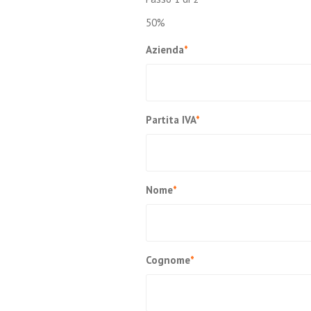
Tunnel carico scarico
50%
Ritelonatura capannoni
merci
Azienda
*
Tunnel Personalizzati
Tunnel agricoli
Partita IVA
*
Nome
*
Cognome
*