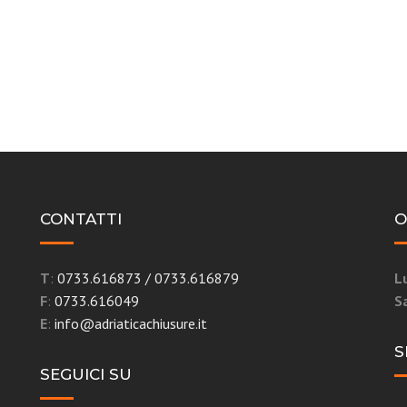
CONTATTI
O
T
:
0733.616873
/
0733.616879
L
F
:
0733.616049
S
E
:
info@adriaticachiusure.it
S
SEGUICI SU