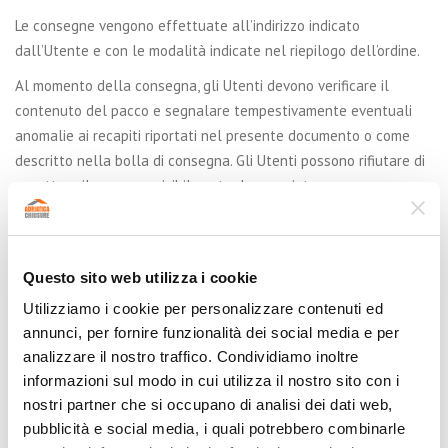
Le consegne vengono effettuate all’indirizzo indicato
dall’Utente e con le modalità indicate nel riepilogo dell’ordine.
Al momento della consegna, gli Utenti devono verificare il
contenuto del pacco e segnalare tempestivamente eventuali
anomalie ai recapiti riportati nel presente documento o come
descritto nella bolla di consegna. Gli Utenti possono rifiutare di
accettare il pacco se visibilmente danneggiato.
La consegna può avvenire nei paesi o territori specificati nella
relativa sezione di questo Sito Web.
Questo sito web utilizza i cookie
I tempi di consegna sono indicati su questo Sito Web oppure nel
corso della procedura di acquisto.
Utilizziamo i cookie per personalizzare contenuti ed
annunci, per fornire funzionalità dei social media e per
Salvo ove diversamente specificato su questo Sito Web o
analizzare il nostro traffico. Condividiamo inoltre
concordato con l’Utente, i Prodotti sono consegnati entro trenta
informazioni sul modo in cui utilizza il nostro sito con i
(30) giorni dall’acquisto.
nostri partner che si occupano di analisi dei dati web,
MANCATA CONSEGNA
pubblicità e social media, i quali potrebbero combinarle