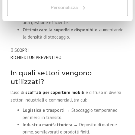
Ridurre i tempi di movimentazione
grazie allo
Personalizza
scorrimento automatico delle unità di carico.
Proteggere la merce dalle intemperie
, garantendo
una gestione efficiente.
Ottimizzare la superficie disponibile
, aumentando
la densità di stoccaggio.
SCOPRI
RICHIEDI UN PREVENTIVO
In quali settori vengono
utilizzati?
L’uso di
scaffali per coperture mobili
è diffuso in diversi
settori industriali e commerciali, tra cui:
Logistica e trasporti
→ Stoccaggio temporaneo
per merci in transito.
Industria manifatturiera
→ Deposito di materie
prime, semilavorati e prodotti finiti.