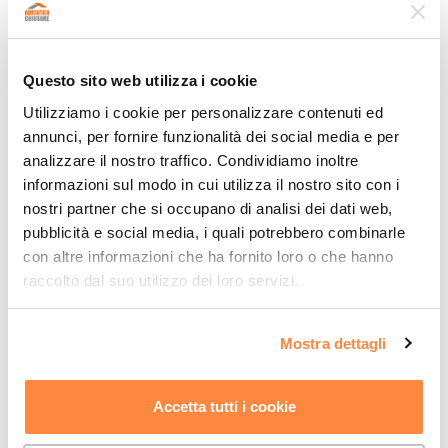
Questo sito web utilizza i cookie
Utilizziamo i cookie per personalizzare contenuti ed
annunci, per fornire funzionalità dei social media e per
analizzare il nostro traffico. Condividiamo inoltre
informazioni sul modo in cui utilizza il nostro sito con i
nostri partner che si occupano di analisi dei dati web,
pubblicità e social media, i quali potrebbero combinarle
con altre informazioni che ha fornito loro o che hanno
raccolto dal suo utilizzo dei loro servizi.
Scaffali a gravità sotto coperture mobili
Le
scaffalature a gravità
, ideali per
stoccaggio FIFO
Mostra dettagli
(First In, First Out)
, sono perfette per magazzini con
elevata rotazione di merci
. Se abbinate a coperture
Accetta tutti i cookie
mobili, permettono di: