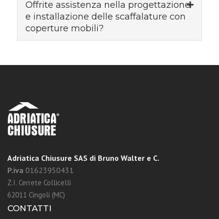
Offrite assistenza nella progettazione
e installazione delle scaffalature con
coperture mobili?
Adriatica Chiusure SAS di Bruno Walter e C.
P.iva
01623950431
Z.I. Cerrete Collicelli
62011 Cingoli (MC)
CONTATTI