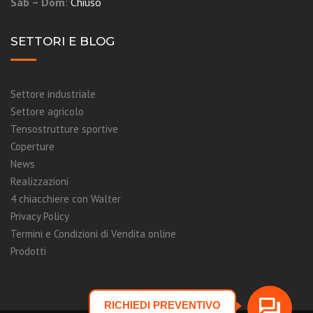
Sab – Dom
:
Chiuso
SETTORI E BLOG
Settore industriale
Settore agricolo
Tensostrutture sportive
Coperture
News
Realizzazioni
4 chiacchiere con Walter
Privacy Policy
Termini e Condizioni di Vendita online
Prodotti
RICHIEDI PREVENTIVO