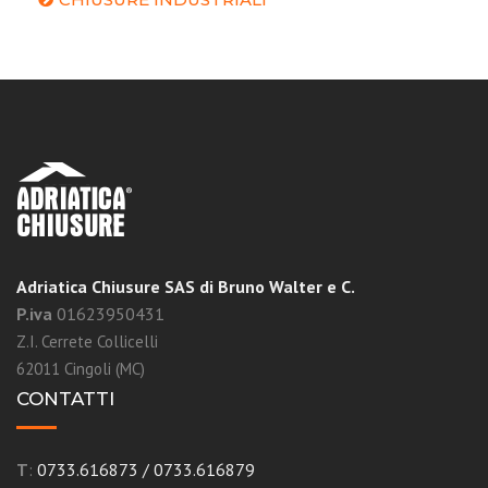
Adriatica Chiusure SAS di Bruno Walter e C.
P.iva
01623950431
Z.I. Cerrete Collicelli
62011 Cingoli (MC)
CONTATTI
T
:
0733.616873
/
0733.616879