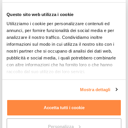
produttivi, creazione nuovi uffici, ecc.).
Questo sito web utilizza i cookie
CARPENTERIA METALLICA
Utilizziamo i cookie per personalizzare contenuti ed
Adriatica Chiusure
realizza all’interno della propria officina
annunci, per fornire funzionalità dei social media e per
moltissimi prodotti in carpenteria metallica tra cui scaffalature,
analizzare il nostro traffico. Condividiamo inoltre
ringhiere
,
parapetti
,
cancelli
e
strutture complesse
.
informazioni sul modo in cui utilizza il nostro sito con i
nostri partner che si occupano di analisi dei dati web,
pubblicità e social media, i quali potrebbero combinarle
TENDE IN PVC
con altre informazioni che ha fornito loro o che hanno
In alternativa alle tradizionali chiusure industriali per
raccolto dal suo utilizzo dei loro servizi.
capannoni,
Adriatica Chiusure
propone le tende in PVC
scorrevoli, che vantano un
ottimo rapporto qualità/prezzo
.
Mostra dettagli
GAZEBO E TENSOSTRUTTURE INDUSTRIALI
Un’altra tipologia di prodotto sono le tensostrutture per uso
Accetta tutti i cookie
industriale e civile, richieste spesso in occasione di
esposizioni
,
manifestazioni
ed
eventi privati
.
Personalizza