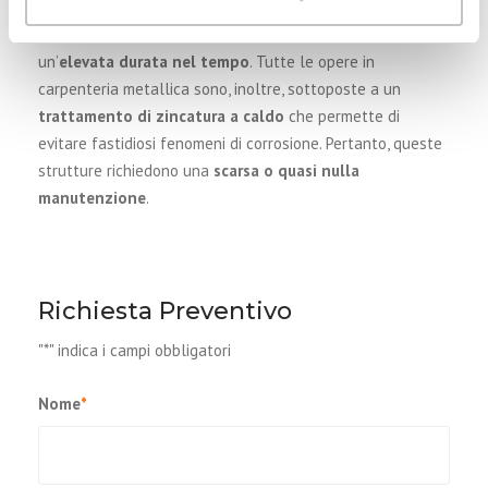
I prodotti di
Adriatica Chiusure
sono costruiti con
materiali certificati di alta qualità
che ne assicurano
un’
elevata durata nel tempo
. Tutte le opere in
carpenteria metallica sono, inoltre, sottoposte a un
trattamento di zincatura a caldo
che permette di
evitare fastidiosi fenomeni di corrosione. Pertanto, queste
strutture richiedono una
scarsa o quasi nulla
manutenzione
.
Richiesta Preventivo
"
*
" indica i campi obbligatori
Nome
*