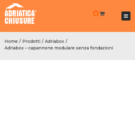
0
Togg
navi
Home
Prodotti
Adriabox
Adriabox – capannone modulare senza fondazioni