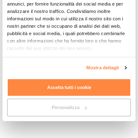
con calcoli per neve/vento; ancoraggi e piastre dedicati.
annunci, per fornire funzionalità dei social media e per
Telo: PVC ad alta resistenza con certificazione della casa
analizzare il nostro traffico. Condividiamo inoltre
produttrice.
informazioni sul modo in cui utilizza il nostro sito con i
Modularità: tre larghezze disponibili per una profondità su
nostri partner che si occupano di analisi dei dati web,
misura, con possibilità di futuri ampliamenti.
pubblicità e social media, i quali potrebbero combinarle
Installazione: semplice e veloce su apposite zavorre in
con altre informazioni che ha fornito loro o che hanno
cemento armato.
raccolto dal suo utilizzo dei loro servizi.
Dove lo usi
Mostra dettagli
Ampliamenti temporanei o stagionali senza stravolgere il
Accetta tutti i cookie
layout esistente.
Su qualsiasi terreno stabilizzato e pianeggiante
Magazzino o copertura per ogni tua esigenza
Personalizza