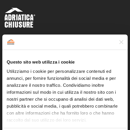
Adriatica Chiusure SAS di Bruno Walter e C.
P.iva
01623950431
Z.I. Cerrete Collicelli
Questo sito web utilizza i cookie
62011 Cingoli (MC)
CONTATTI
Utilizziamo i cookie per personalizzare contenuti ed
annunci, per fornire funzionalità dei social media e per
analizzare il nostro traffico. Condividiamo inoltre
T
:
0733.616873
/
0733.616879
informazioni sul modo in cui utilizza il nostro sito con i
F
:
0733.616049
nostri partner che si occupano di analisi dei dati web,
E
:
info@adriaticachiusure.it
pubblicità e social media, i quali potrebbero combinarle
con altre informazioni che ha fornito loro o che hanno
SEGUICI SU
raccolto dal suo utilizzo dei loro servizi.