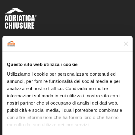
Adriatica Chiusure SAS di Bruno Walter e C.
P.iva
01623950431
Z.I. Cerrete Collicelli
Questo sito web utilizza i cookie
62011 Cingoli (MC)
CONTATTI
Utilizziamo i cookie per personalizzare contenuti ed
annunci, per fornire funzionalità dei social media e per
analizzare il nostro traffico. Condividiamo inoltre
T
:
0733.616873
/
0733.616879
informazioni sul modo in cui utilizza il nostro sito con i
F
:
0733.616049
nostri partner che si occupano di analisi dei dati web,
E
:
info@adriaticachiusure.it
pubblicità e social media, i quali potrebbero combinarle
con altre informazioni che ha fornito loro o che hanno
SEGUICI SU
raccolto dal suo utilizzo dei loro servizi.