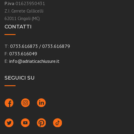
P.iva
01623950431
Z.I. Cerrete Collicelli
62011 Cingoli (MC)
CONTATTI
T
:
0733.616873
/
0733.616879
F
:
0733.616049
E
:
info@adriaticachiusure.it
SEGUICI SU