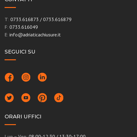
T
:
0733.616873
/
0733.616879
F
:
0733.616049
E
:
info@adriaticachiusure.it
SEGUICI SU
ORARI UFFICI
Lun – Ven
:
08:00-12:30 / 13:30-17:00