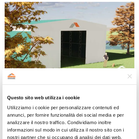
22 Settembre 2022
Questo sito web utilizza i cookie
Capannoni a gamba dritta
Utilizziamo i cookie per personalizzare contenuti ed
per maneggi, stalle, depositi
annunci, per fornire funzionalità dei social media e per
analizzare il nostro traffico. Condividiamo inoltre
e magazzini
informazioni sul modo in cui utilizza il nostro sito con i
nostri partner che si occupano di analisi dei dati web,