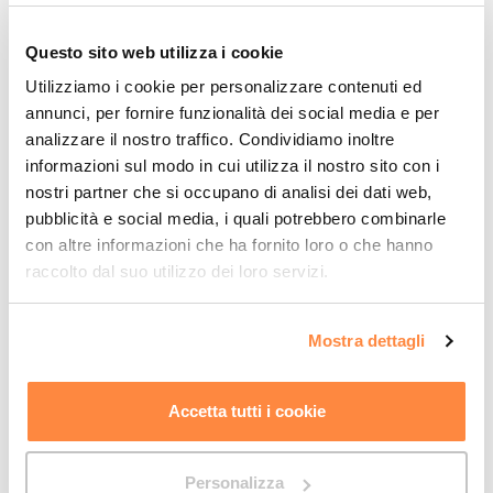
Capannone fisso per azienda
Questo sito web utilizza i cookie
casearia
Utilizziamo i cookie per personalizzare contenuti ed
annunci, per fornire funzionalità dei social media e per
Capannone fisso per azienda agricola Su richiesta dell’azienda
analizzare il nostro traffico. Condividiamo inoltre
agricola Casello di Montecreto, specializzata nella produzione di
informazioni sul modo in cui utilizza il nostro sito con i
prodotti caseari, Adriatica Chiusure ha realizzato un capannone
nostri partner che si occupano di analisi dei dati web,
industriale fisso in acciaio con tettoia a doppia pendenza.
pubblicità e social media, i quali potrebbero combinarle
Questo tipo di struttura è infatti la…
con altre informazioni che ha fornito loro o che hanno
raccolto dal suo utilizzo dei loro servizi.
CONTINUA A LEGGERE
Mostra dettagli
Accetta tutti i cookie
Personalizza