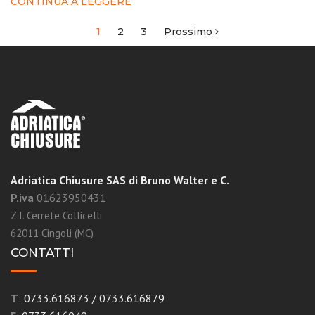
CONTINUA A LEGGERE
1
2
3
Prossimo
Navigazione
articoli
Adriatica Chiusure SAS di Bruno Walter e C.
P.iva
01623950431
Z.I. Cerrete Collicelli
62011 Cingoli (MC)
CONTATTI
T
:
0733.616873
/
0733.616879