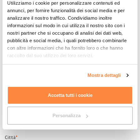
Utilizziamo i cookie per personalizzare contenuti ed
annunci, per fornire funzionalità dei social media e per
Nome
*
analizzare il nostro traffico. Condividiamo inoltre
informazioni sul modo in cui utilizza il nostro sito con i
nostri partner che si occupano di analisi dei dati web,
pubblicità e social media, i quali potrebbero combinarle
Cognome
con altre informazioni che ha fornito loro o che hanno
raccolto dal suo utilizzo dei loro servizi.
Azienda
*
Mostra dettagli
Accetta tutti i cookie
Telefono
*
Personalizza
Città
*