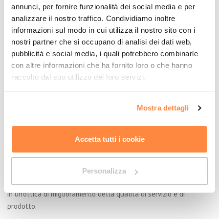
annunci, per fornire funzionalità dei social media e per
è attrezzata con materiali e macchinari per poter creare tutti i
analizzare il nostro traffico. Condividiamo inoltre
prodotti in catalogo e
soddisfare qualunque esigenza
.
informazioni sul modo in cui utilizza il nostro sito con i
nostri partner che si occupano di analisi dei dati web,
3. Definizione delle specifiche di saldatura e
pubblicità e social media, i quali potrebbero combinarle
di lavorazione
con altre informazioni che ha fornito loro o che hanno
Lo staff tecnico di Adriatica Chiusure fornisce agli operai in
raccolto dal suo utilizzo dei loro servizi.
officina i
disegni esecutivi della struttura da realizzare
e
tutte le specifiche per quel che riguarda la saldatura, la
Mostra dettagli
foratura e l’assemblaggio delle singole componenti.
4. Controllo e monitoraggio delle fasi di
Accetta tutti i cookie
produzione
Adriatica Chiusure garantisce il
monitoraggio continuo delle
fasi
di approvvigionamento dei materiali e di produzione. Dal
Personalizza
2011 l’azienda marchigiana lavora in regime ISO-9001 e EN 1090,
in un’ottica di miglioramento della qualità di servizio e di
prodotto.