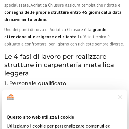
specializzate, Adriatica Chiusure assicura tempistiche ridotte e
consegna delle proprie strutture entro 45 giorni dalla data
di ricevimento ordine
.
Uno dei punti di forza di Adriatica Chiusure è la
grande
attenzione alle esigenze del cliente
. L’ufficio tecnico è
abituato a confrontarsi ogni giorno con richieste sempre diverse.
Le 4 fasi di lavoro per realizzare
strutture in carpenteria metallica
leggera
1. Personale qualificato
Adriatica Chiusure dispone di squadre di
operai specializzati
nelle operazioni di taglio, saldatura, foratura in possesso delle
qualifiche richieste (patentini di saldatura, ecc.).
Questo sito web utilizza i cookie
2. Attrezzatura adeguata
Utilizziamo i cookie per personalizzare contenuti ed
L’officina dove viene realizzata la carpenteria metallica leggera