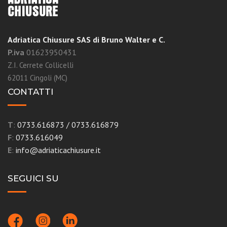
Adriatica Chiusure SAS di Bruno Walter e C.
P.iva
01623950431
Z.I. Cerrete Collicelli
62011 Cingoli (MC)
CONTATTI
T
:
0733.616873
/
0733.616879
F
:
0733.616049
E
:
info@adriaticachiusure.it
SEGUICI SU