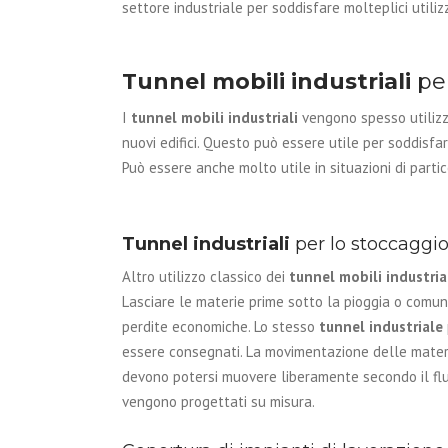
settore industriale per soddisfare molteplici utiliz
Tunnel carico scarico
Ritelonatura capannoni
merci
Tunnel Personalizzati
Tunnel mobili industriali
pe
Tunnel agricoli
I
tunnel mobili industriali
vengono spesso utilizza
nuovi edifici. Questo può essere utile per soddisf
Può essere anche molto utile in situazioni di partico
Tunnel industriali
per lo stoccaggio
Altro utilizzo classico dei
tunnel mobili industria
Lasciare le materie prime sotto la pioggia o comun
perdite economiche. Lo stesso
tunnel industriale
essere consegnati. La movimentazione delle materie 
devono potersi muovere liberamente secondo il flu
vengono progettati su misura.