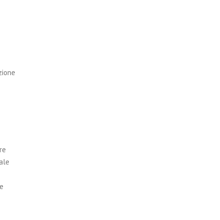
zione
re
iale
he