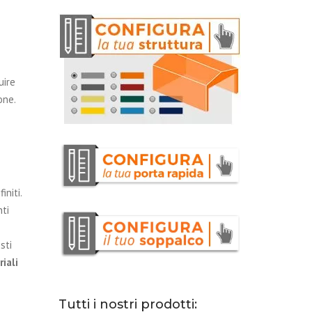
uire
one.
initi.
ti
sti
iali
Tutti i nostri prodotti: