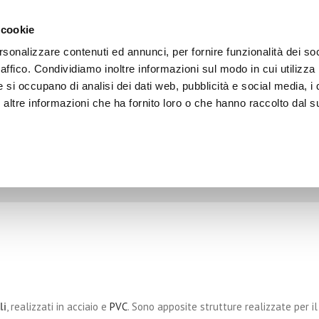
Dove Lavoriamo
Contattaci
 cookie
Scriv
Tutta Italia
0733.616873
info@a
rsonalizzare contenuti ed annunci, per fornire funzionalità dei so
Europa
0733.616879
raffico. Condividiamo inoltre informazioni sul modo in cui utilizza 
e si occupano di analisi dei dati web, pubblicità e social media, i 
TETTOIE
CHIUSURE
SCAFFALI
ALTRI PRODO
ltre informazioni che ha fornito loro o che hanno raccolto dal su
ie Industriali
Porte Rapide
Tipologie di Scaffali
Soppalchi industriali
ie per auto
Portoni Industriali a Libro
Scaffali per magazzino
Campi padel
denti
ie Agricole
Portoni Sezionali Industriali
Scaffali per coperture
Divisori in PVC
mobili
Portoni Sezionali Civili
Gazebo e Tensostr
Normative e sicurezza per
scaffalature
nto
Porte in PVC
Tende in PVC
Tenda scorrevole
Carpenteria metalli
li
, realizzati in acciaio e
PVC
.
Sono apposite strutture realizzate per il