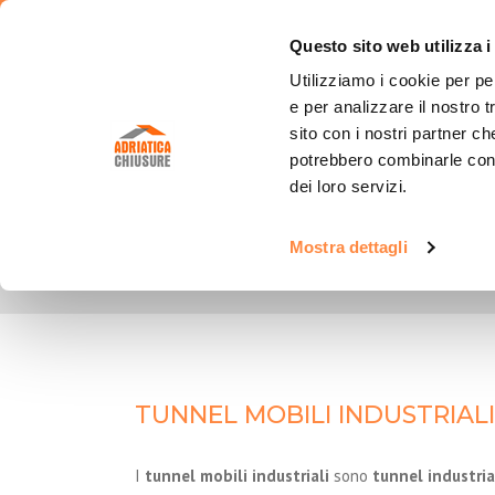
Questo sito web utilizza i
Utilizziamo i cookie per pe
e per analizzare il nostro t
sito con i nostri partner ch
AZIENDA
CAPANNONI
TUNNEL
potrebbero combinarle con a
dei loro servizi.
Servizi
Capannoni Industriali Fissi
Adriabox
Tetto
Tunnel mobili industriali
Mostra dettagli
Perché scegliere Adriatica
Capannoni Mobili
Coperture Mobili
Tetto
Chiusure
Capannoni retrattili
Tunnel Mobili Indipen
Tetto
Risorse video
Strutture Speciali
Tunnel Mobili Frontali
Catalogo e schede
tecniche
Capannone con tetto
Tunnel di Collegame
fotovoltaico
TUNNEL MOBILI INDUSTRIALI
Tunnel Mobili Laterali
Strutture zootecniche
Tunnel Smart
I
tunnel mobili industriali
sono
tunnel industria
Capannoni agricoli