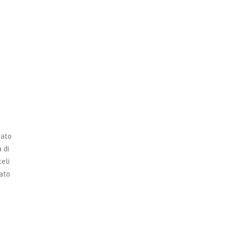
rato
 di
eli
sato
o