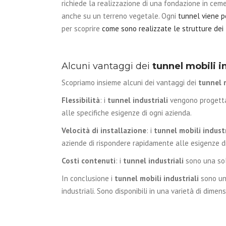
richiede la realizzazione di una fondazione in ce
anche su un terreno vegetale. Ogni
tunnel viene p
per scoprire
come sono realizzate le strutture dei
Alcuni vantaggi dei
tunnel mobili in
Scopriamo insieme alcuni dei vantaggi dei
tunnel m
Flessibilità
: i
tunnel industriali
vengono progettati
alle specifiche esigenze di ogni azienda.
Velocità di installazione
: i
tunnel mobili industr
aziende di rispondere rapidamente alle esigenze di
Costi contenuti
: i
tunnel industriali
sono una solu
In conclusione i
tunnel mobili industriali
sono una
industriali. Sono disponibili in una varietà di dimen