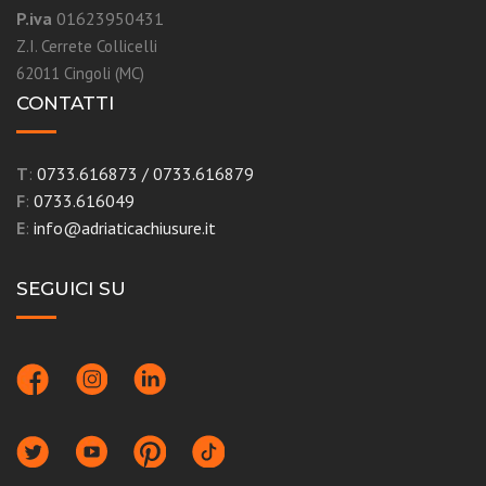
P.iva
01623950431
Z.I. Cerrete Collicelli
62011 Cingoli (MC)
CONTATTI
T
:
0733.616873
/
0733.616879
F
:
0733.616049
E
:
info@adriaticachiusure.it
SEGUICI SU