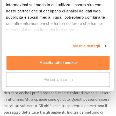
informazioni sul modo in cui utilizza il nostro sito con i
nostri partner che si occupano di analisi dei dati web,
pubblicità e social media, i quali potrebbero combinarle
con altre informazioni che ha fornito loro o che hanno
raccolto dal suo utilizzo dei loro servizi.
Mostra dettagli
Accessori
Accetta tutti i cookie
Le
porte avvolgibili
possono essere personalizzate nelle
misure e nel colore del manto. Infatti sono molti i colori tra cui
Personalizza
scegliere. Questo senza nessun costo aggiuntivo. Il colore può
essere abbinato alle strutture presenti o ai colori aziendali. Su
richiesta anche i profili possono essere colorati invece di essere
in alluminio. Altra opzione sono gli oblò. Questi possono essere
installati sul manto. Gli oblò sono trasparenti e permettono il
passaggio della luce tra gli ambienti. Inoltre permettono di